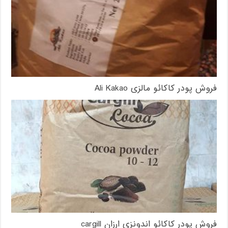
فروش پودر کاکائو مالزی Ali Kakao
فروش پودر کاکائو اندونزی ارزان cargill