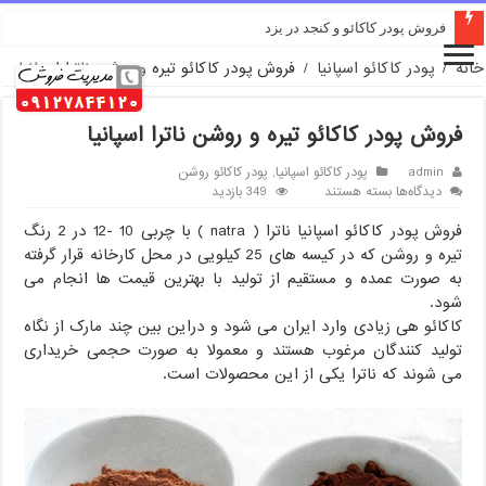
خرید پودر کاکائو کارگیل GT50
فروش پودر کاکائو و کنجد در یزد
خانه
/
پودر کاکائو اسپانیا
/
فروش پودر کاکائو تیره و روشن ناترا اسپانیا
فروش پودر کاکائو تیره و روشن ناترا اسپانیا
admin
پودر کاکائو اسپانیا
,
پودر کاکائو روشن
برای
دیدگاه‌ها
بسته هستند
349 بازدید
فروش
فروش پودر کاکائو اسپانیا ناترا ( natra ) با چربی 10 -12 در 2 رنگ
پودر
کاکائو
تیره و روشن که در کیسه های 25 کیلویی در محل کارخانه قرار گرفته
تیره
به صورت عمده و مستقیم از تولید با بهترین قیمت ها انجام می
و
شود.
روشن
کاکائو هی زیادی وارد ایران می شود و دراین بین چند مارک از نگاه
ناترا
اسپانیا
تولید کنندگان مرغوب هستند و معمولا به صورت حجمی خریداری
می شوند که ناترا یکی از این محصولات است.