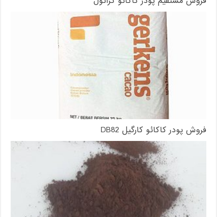
فروش مستقیم پودر کاکائو گرانول
فروش پودر کاکائو کارگیل DB82