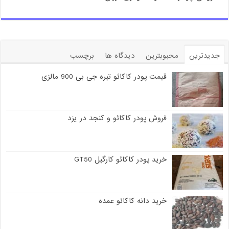
جدیدترین
محبوبترین
دیدگاه ها
برچسب
قیمت پودر کاکائو تیره جی بی 900 مالزی
فروش پودر کاکائو و کنجد در یزد
خرید پودر کاکائو کارگیل GT50
خرید دانه کاکائو عمده