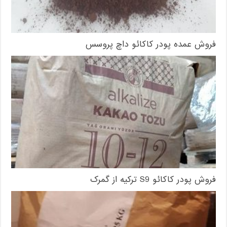
فروش عمده پودر کاکائو داچ پروسس
فروش پودر کاکائو S9 ترکیه از گمرک