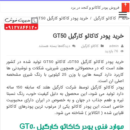
فروش پودر کاکائو و کنجد در یزد
خانه
/
کاکائو کارگیل
/
خرید پودر کاکائو کارگیل GT50
خرید پودر کاکائو کارگیل GT50
برای
admin
کاکائو کارگیل
دیدگاه‌ها
بسته هستند
خرید
76 بازدید
پودر
خرید پودر کاکائو کارگیل GT50، کاکائو GT50 تولید شده در کشور
کاکائو
کارگیل
هلند است که در محصولاتی همچون شیرینی، شکلات و نوشیدنی ها
GT50
کاربرد دارد کیسه هایی با وزن 25 کیلویی با رنگ شیری مشخصه
اصلی ان است.
پودر کاکائو کارگیل توسط شرکت کارگیل هلند که سابقه 150 ساله
دارد تولید می شود، این محصول به دلیل کیفیت خوب، رنگ نسبتا
تیره و طعم جذاب در جهان و به خصوص در ایران دارای محبوبیت
خاصی است، این پودر کاکائو یکی از مرغوب ترین پودرهای کاکائو
قلیایی شده ( الکالایز ) شناخته می شود.
موارد فنی پودر کاکائو کارگیل GT50