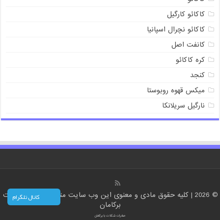
کاکائو کارگیل
کاکائو نچرال اسپانیا
کانفت اصل
کره کاکائو
کنجد
میکس قهوه روبوستا
نارگیل سریلانکا
© 2026 | کلیه حقوق مادی و معنوی این وب سایت متعلق است به سایت
کانال تلگرام
برکامان
صادرات شکلات با برکامان