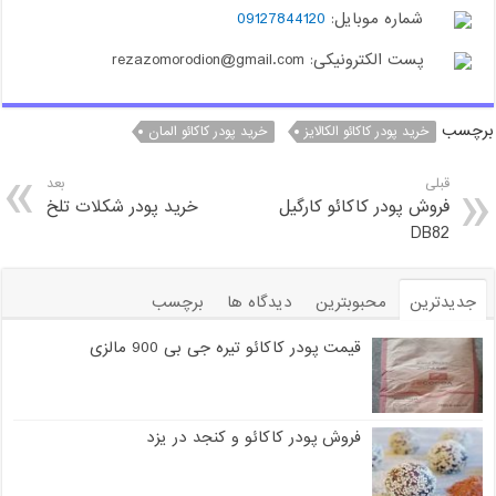
شماره موبایل:
09127844120
پست الکترونیکی: rezazomorodion@gmail.com
برچسب
خرید پودر کاکائو الکالایز
خرید پودر کاکائو المان
قبلی
بعد
فروش پودر کاکائو کارگیل
خرید پودر شکلات تلخ
DB82
جدیدترین
محبوبترین
دیدگاه ها
برچسب
قیمت پودر کاکائو تیره جی بی 900 مالزی
فروش پودر کاکائو و کنجد در یزد