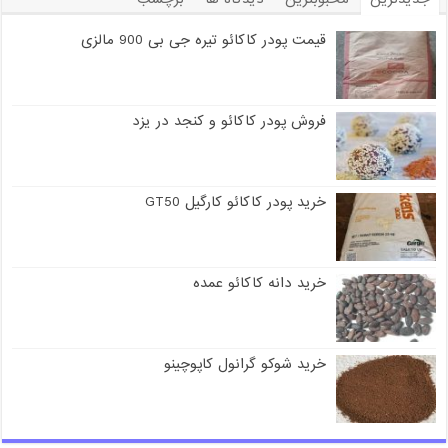
قیمت پودر کاکائو تیره جی بی 900 مالزی
فروش پودر کاکائو و کنجد در یزد
خرید پودر کاکائو کارگیل GT50
خرید دانه کاکائو عمده
خرید شوکو گرانول کاپوچینو